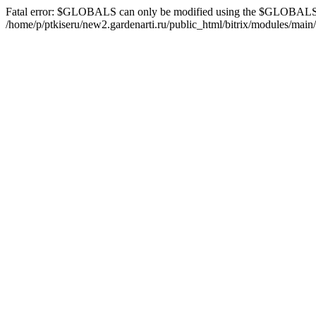
Fatal error: $GLOBALS can only be modified using the $GLOBALS[
/home/p/ptkiseru/new2.gardenarti.ru/public_html/bitrix/modules/main/