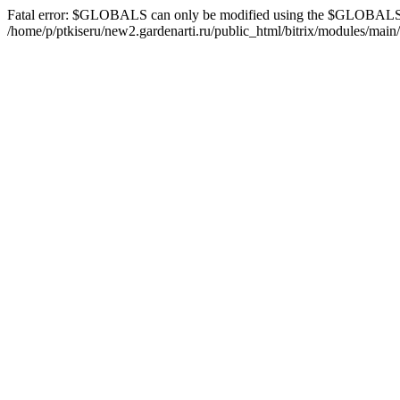
Fatal error: $GLOBALS can only be modified using the $GLOBALS[
/home/p/ptkiseru/new2.gardenarti.ru/public_html/bitrix/modules/main/