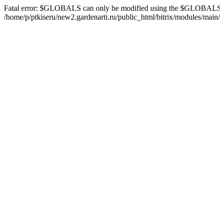
Fatal error: $GLOBALS can only be modified using the $GLOBALS[
/home/p/ptkiseru/new2.gardenarti.ru/public_html/bitrix/modules/main/