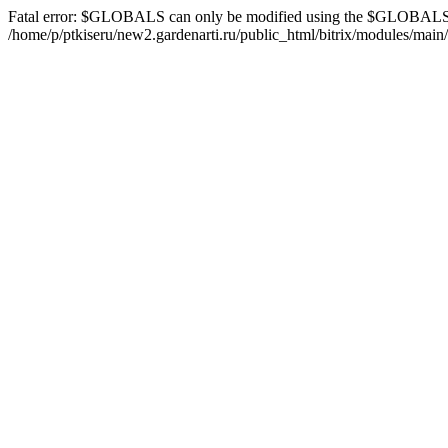
Fatal error: $GLOBALS can only be modified using the $GLOBALS[
/home/p/ptkiseru/new2.gardenarti.ru/public_html/bitrix/modules/main/