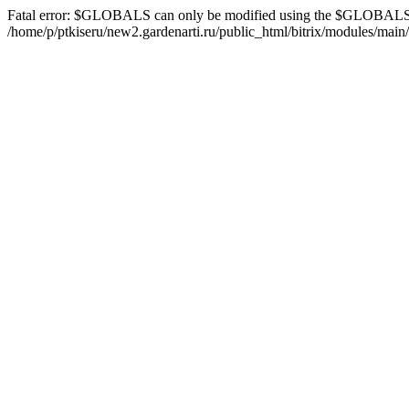
Fatal error: $GLOBALS can only be modified using the $GLOBALS[
/home/p/ptkiseru/new2.gardenarti.ru/public_html/bitrix/modules/main/