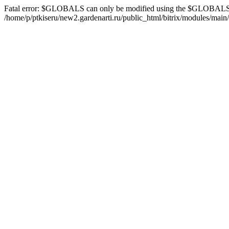
Fatal error: $GLOBALS can only be modified using the $GLOBALS[
/home/p/ptkiseru/new2.gardenarti.ru/public_html/bitrix/modules/main/